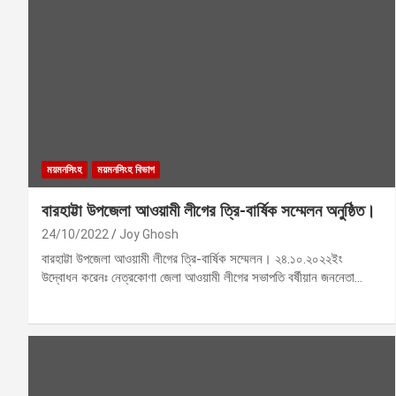
ময়মনসিংহ
ময়মনসিংহ বিভাগ
বারহাট্টা উপজেলা আওয়ামী লীগের ত্রি-বার্ষিক সম্মেলন অনুষ্ঠিত।
24/10/2022
Joy Ghosh
বারহাট্টা উপজেলা আওয়ামী লীগের ত্রি-বার্ষিক সম্মেলন। ২৪.১০.২০২২ইং
উদ্বোধন করেনঃ নেত্রকোণা জেলা আওয়ামী লীগের সভাপতি বর্ষীয়ান জননেতা…