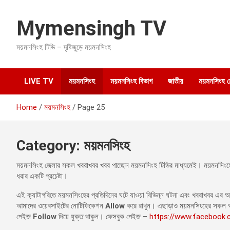
S
k
Mymensingh TV
i
p
ময়মনসিংহ টিভি – দৃষ্টিজুড়ে ময়মনসিংহ
t
o
c
o
LIVE TV
ময়মনসিংহ
ময়মনসিংহ বিভাগ
জাতীয়
ময়মনসিংহ হেল
n
t
Home
ময়মনসিংহ
Page 25
e
n
t
Category:
ময়মনসিংহ
ময়মনসিংহ জেলার সকল খবরাখবর খবর পাচ্ছেন ময়মনসিংহ টিভির মাধ্যমেই। ময়মনসিংহের
ধরার একটি প্রচেষ্টা।
এই ক্যাটাগরিতে ময়মনসিংহের প্রতিদিনের ঘটে যাওয়া বিভিন্ন ঘটনা এবং খবরাখবর এ
আমাদের ওয়েবসাইটের নোটিফিকেশন
Allow
করে রাখুন। এছাড়াও ময়মনসিংহের সকল আ
পেইজ
Follow
দিয়ে যুক্ত থাকুন। ফেসবুক পেইজ –
https://www.facebook