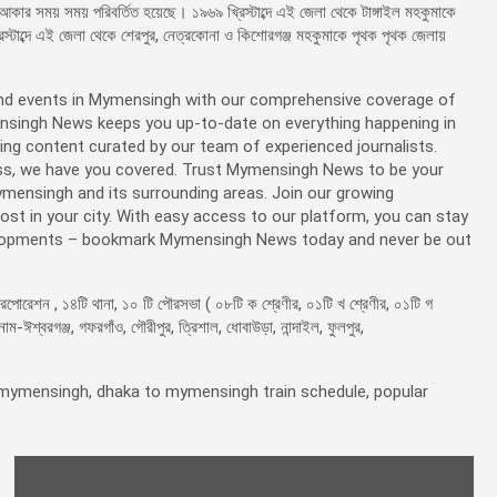
আকার সময় সময় পরিবর্তিত হয়েছে। ১৯৬৯ খ্রিস্টাব্দে এই জেলা থেকে টাঙ্গাইল মহকুমাকে
িস্টাব্দে এই জেলা থেকে শেরপুর, নেত্রকোনা ও কিশোরগঞ্জ মহকুমাকে পৃথক পৃথক জেলায়
nd events in Mymensingh with our comprehensive coverage of
nsingh News keeps you up-to-date on everything happening in
aging content curated by our team of experienced journalists.
iness, we have you covered. Trust Mymensingh News to be your
ymensingh and its surrounding areas. Join our growing
 in your city. With easy access to our platform, you can stay
velopments – bookmark Mymensingh News today and never be out
রেশন , ১৪টি থানা, ১০ টি পৌরসভা ( ০৮টি ক শ্রেণীর, ০১টি খ শ্রেণীর, ০১টি গ
ঈশ্বরগঞ্জ, গফরগাঁও, গৌরীপুর, ত্রিশাল, ধোবাউড়া, নান্দাইল, ফুলপুর,
ymensingh, dhaka to mymensingh train schedule, popular