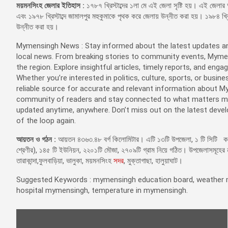
ময়মনসিংহ জেলার ইতিহাস :
১৭৮৭ খ্রিস্টাব্দের ১লা মে এই জেলা সৃষ্টি হয়। এই জেলার 
এবং ১৯৭৮ খ্রিস্টাব্দে জামালপুর মহুকুমাকে পৃথক করে জেলায় উন্নীত করা হয়। ১৯৮৪ খ্র
উন্নীত করা হয়।
Mymensingh News : Stay informed about the latest updates a
local news. From breaking stories to community events, Myme
the region. Explore insightful articles, timely reports, and eng
Whether you’re interested in politics, culture, sports, or bus
reliable source for accurate and relevant information about M
community of readers and stay connected to what matters most
updated anytime, anywhere. Don’t miss out on the latest de
of the loop again.
আয়তন ও গঠন :
আয়তন ৪৩৬৩.৪৮ বর্গ কিলোমিটার। এটি ১৩টি উপজেলা, ১ টি সিটি করপো
শ্রেণীর), ১৪৫ টি ইউনিয়ন, ২২০১টি মৌজা, ২৭০৯টি গ্রাম নিয়ে গঠিত। উপজেলাসমূহের নাম-
তারাকান্দা,ফুলবাড়িয়া, ভালুকা, ময়মনসিংহ
সদর
, মুক্তাগাছা, হালুয়াঘাট।
Suggested Keywords : mymensingh education board, weather m
hospital mymensingh, temperature in mymensingh.