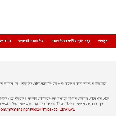
্প কর্ণার
জনশুমারি ময়মনসিংহ
ময়মনসিংহের দর্শনীয় স্থান সমূহ
খেলাধুলা
 উন্নয়ন এবং প্রাকৃতিক সৌন্দর্য ময়মনসিংহের ও বাংলাদেশের সকল জনগণের মাঝে তুলে
র আপডেট পেয়ে থাকবেন। সরাসরি নোটিফিকেশনের মাধ্যমে আপনার মোবাইল ফোনে খবর পেতে
পডেট লাইভ দেখতে এবং ময়মনসিংহ বিষয়ক বিভিন্ন ভিডিও দেখতে আমাদের ফেসবুক
.com/mymensinghtvbd24?mibextid=ZbWKwL