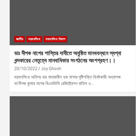
জাতীয়
ময়মনসিংহ
ময়মনসিংহ বিভাগ
ডাঃ দীপক নাগের শাস্তির দাবীতে অনুষ্ঠিত মানববন্ধনে স্বপ্না
খন্দকারের নেতৃত্বে মানবাধিকার সংগঠনের অংশগ্রহণ।।
20/10/2022
Joy Ghosh
ময়মনসিংহ অফিসঃ ডাঃ মাহজাবীন হক মাশার দৃষ্টিশক্তি বিনষ্টকারী অধ্যাপক
ডা.দীপক কুমার নাগের বিএমডিসি রেজিষ্ট্রেশন বাতিল ও…