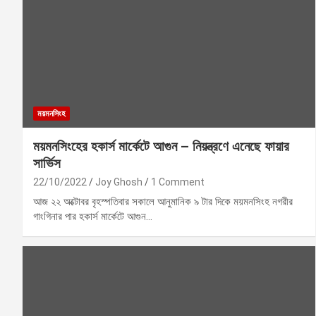
ময়মনসিংহ
ময়মনসিংহের হকার্স মার্কেটে আগুন – নিয়ন্ত্রণে এনেছে ফায়ার
সার্ভিস
22/10/2022
Joy Ghosh
1 Comment
আজ ২২ অক্টোবর বৃহস্পতিবার সকালে আনুমানিক ৯ টার দিকে ময়মনসিংহ নগরীর
গাংগিনার পার হকার্স মার্কেটে আগুন…