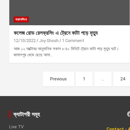
ময়মনসিংহ
কলেজ রোড রেলক্রসিং এ ট্রেনে কাটা পড়ে মৃত্যু
12/10/2022
Joy Ghosh
1 Comment
আজ ১২ অক্টোবর আনুমানিক সকাল ৮:৪০ মিনিটে ট্রেনে কাটা পড়ে মৃত্যু ঘটে।
জামালপুর থেকে ছেড়ে আসা…
P
Previous
1
…
24
o
s
t
Faceboo
ক্যাটাগরী সমূহ
s
Live TV
Contact
-