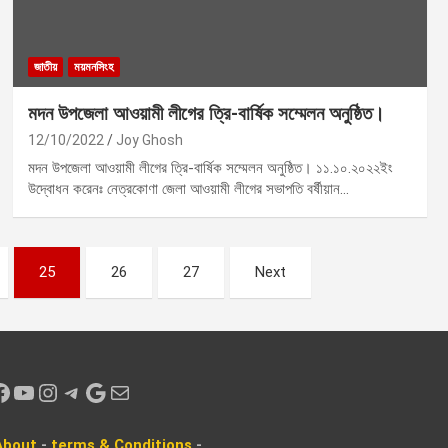
জাতীয়
ময়মনসিংহ
মদন উপজেলা আওয়ামী লীগের ত্রি-বার্ষিক সম্মেলন অনুষ্ঠিত।
12/10/2022
Joy Ghosh
মদন উপজেলা আওয়ামী লীগের ত্রি-বার্ষিক সম্মেলন অনুষ্ঠিত। ১১.১০.২০২২ইং
উদ্বোধন করেনঃ নেত্রকোণা জেলা আওয়ামী লীগের সভাপতি বর্ষীয়ান…
25
26
27
Next
k
YouTube
Instagram
Telegram
Google
Mail
About
-
terms & Conditions
-