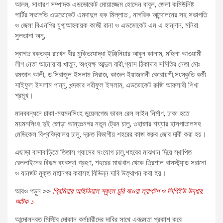
আলম, সাধারণ সম্পাদক এডভোকেট মোয়াজ্জেম হোসেন বাবুল, জেলা কমিউনিষ্ট
পার্টির সভাপতি এডভোকেট এমদাদুল হক মিল্লাত , নাগরিক আন্দোলনের সহ সভাপতি
ও জেলা বিএনপির যুগ্মআহবায়ক কাজী রানা ও এডভোকেট এম এ হান্নান, মনিরা
সুলতানা অনু,
স্বাগত বক্তব্য রাখেন বীর মুক্তিযোদ্ধা ইঞ্জিনিয়ার আবুল কালাম, মহিলা আওয়ামী
লীগ নেতা আনোয়ারা খাতুন, অধ্যক্ষ আব্দুল বারী,গ্যাস ঠিকাদার সমিতির নেতা মোঃ
রমজান আলী, ড.সিরাজুল ইসলাম সিরাজ, কাজল ইয়াজদানী কোরায়শী,সংস্কৃতি কর্মী
সাইফুল ইসলাম পান্নু, খন্দকার শরীফুল ইসলাম, এডভোকেট রুজি আফসারী শিখা
প্রমূখ।
মানববন্ধনে ঢাকা-ময়মনসিংহ ডুয়েলগেজ ডাবল রেল লাইন নির্মাণ, ঢাকা হতে
ময়মনসিংহ দুই জোড়া আন্তঃনগর নতুন ট্রেন চালু, ৩হাজার শয্যার হাসপাতালসহ
মেডিকেল বিশ্ববিদ্যালয় চালু, দ্রুত বিভাগীয় শহরের কাজ শুরুর জোর দাবী করা হয়।
এছাড়া বাসাবাড়িতে তিতাস গ্যাসের সংযোগ চালু,শহরের মাঝখান দিয়ে স্থাপিত
রেললাইনের বিকল্প ব্যবস্থা গ্রহণ, শহরের মাঝখান থেকে ত্রিশাল বাসস্ট্যান্ড সরানো
ও যানজট মুক্ত মহানগর করাসহ বিভিন্ন দাবি উত্থাপন করা হয়।
আরও পড়ুন >>
প্রিমিয়ার আইডিয়াল স্কুলে চুরি যাওয়া ল্যাপটপ ও সিপিইউ উদ্ধার:
আটক ১
আন্দোলনরত মিস্টির দোকান কর্মচারীদের দাবির সাথে একাত্মতা প্রকাশ করে