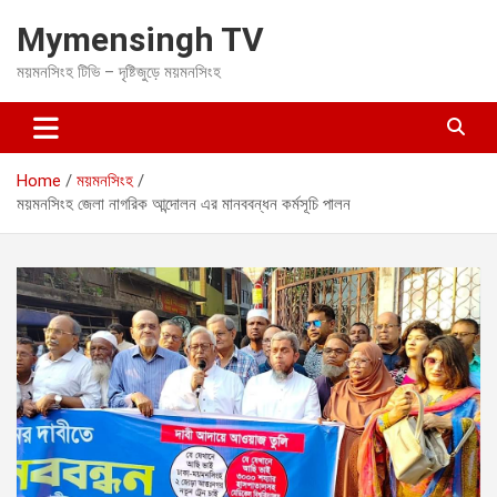
S
Mymensingh TV
k
i
ময়মনসিংহ টিভি – দৃষ্টিজুড়ে ময়মনসিংহ
p
t
o
c
o
Home
ময়মনসিংহ
n
ময়মনসিংহ জেলা নাগরিক আন্দোলন এর মানববন্ধন কর্মসূচি পালন
t
e
n
t