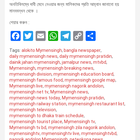
অনতিবিলম্বে দাবী মেনে নেওয়ার জন্য মালিকদের প্রতি আহ্বান জানানো হয়
মানববন্ধন থেকে ।
শেয়ার করুন :
F
T
E
W
T
C
S
a
wi
m
h
el
o
h
Tags:
alokito Mymensingh
,
bangla newspaper
,
ce
tt
ail
at
e
py
ar
daily mymensingh news
,
daily mymensingh pratidin
,
dainik jahan mymensingh
,
jamalpur news
,
mtvbd
,
b
er
s
gr
Li
e
Mymensingh
,
mymensingh breaking news
,
o
A
a
n
mymensingh division
,
mymensingh education board
,
mymensingh famous food
,
mymensingh google map
,
o
p
m
k
Mymensingh live
,
mymensingh nagorik andolon
,
mymensingh net tv
,
Mymensingh news
,
k
p
mymensingh news today
,
Mymensingh pratidin
,
mymensingh railway station
,
mymensingh restaurant list
,
mymensingh television
,
mymensingh to dhaka train schedule
,
mymensingh tourist place
,
Mymensingh tv
,
Mymensingh tv bd
,
mymensingh zila nagorik andolon
,
mymensinghtv
,
mymensinghtv live
,
mymensinghtvbd
,
nagorik andolon Mymensingh
,
neteokona news
,