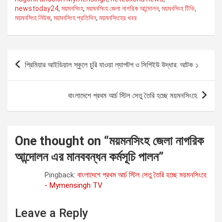
newstoday24
,
ময়মনসিংহ
,
ময়মনসিংহ জেলা নাগরিক আন্দোলন
,
ময়মনসিংহ টিভি
,
ময়মনসিংহ নিউজ
,
ময়মনসিংহ প্রতিদিন
,
ময়মনসিংহের খবর
P
প্রিমিয়ার আইডিয়াল স্কুলে চুরি যাওয়া ল্যাপটপ ও সিপিইউ উদ্ধার: আটক ১
o
s
বাংলাদেশে প্রথম আর্চ স্টিল সেতু তৈরি হচ্ছে ময়মনসিংহে
t
n
a
One thought on “
ময়মনসিংহ জেলা নাগরিক
v
আন্দোলন এর মানববন্ধন কর্মসূচি পালন
”
i
Pingback:
বাংলাদেশে প্রথম আর্চ স্টিল সেতু তৈরি হচ্ছে ময়মনসিংহে
g
- Mymensingh TV
a
Leave a Reply
t