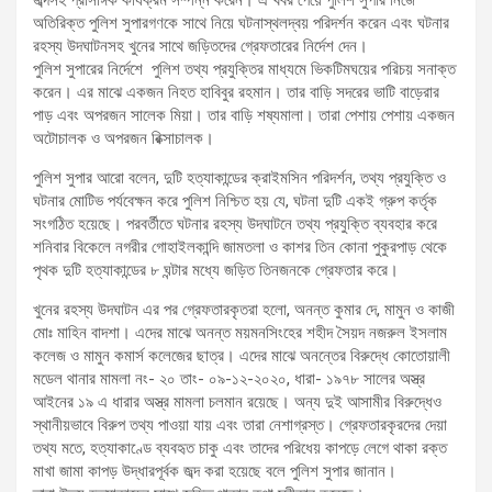
অতিরিক্ত পুলিশ সুপারগণকে সাথে নিয়ে ঘটনাস্থলদ্বয় পরিদর্শন করেন এবং ঘটনার
রহস্য উদঘাটনসহ খুনের সাথে জড়িতদের গ্রেফতারের নির্দেশ দেন।
পুলিশ সুপারের নির্দেশে পুলিশ তথ্য প্রযুক্তির মাধ্যমে ভিকটিমঘয়ের পরিচয় সনাক্ত
করেন। এর মাঝে একজন নিহত হাবিবুর রহমান। তার বাড়ি সদরের ভাটি বাড়েরার
পাড় এবং অপরজন সালেক মিয়া। তার বাড়ি শষ্যমালা। তারা পেশায় পেশায় একজন
অটোচালক ও অপরজন রিক্সাচালক।
পুলিশ সুপার আরো বলেন, দুটি হত্যাকান্ডের ক্রাইমসিন পরিদর্শন, তথ্য প্রযুক্তি ও
ঘটনার মোটিভ পর্যবেক্ষন করে পুলিশ নিশ্চিত হয় যে, ঘটনা দুটি একই গ্রুপ কর্তৃক
সংগঠিত হয়েছে। পরবর্তীতে ঘটনার রহস্য উদঘাটনে তথ্য প্রযুক্তি ব্যবহার করে
শনিবার বিকেলে নগরীর গোহাইলকান্দি জামতলা ও কাশর তিন কোনা পুকুরপাড় থেকে
পৃথক দুটি হত্যাকান্ডের ৮ ঘন্টার মধ্যে জড়িত তিনজনকে গ্রেফতার করে।
খুনের রহস্য উদঘাটন এর পর গ্রেফতারকৃতরা হলো, অনন্ত কুমার দে, মামুন ও কাজী
মোঃ মাহিন বাদশা। এদের মাঝে অনন্ত ময়মনসিংহের শহীদ সৈয়দ নজরুল ইসলাম
কলেজ ও মামুন কমার্স কলেজের ছাত্র। এদের মাঝে অনন্তের বিরুদ্ধে কোতোয়ালী
মডেল থানার মামলা নং- ২০ তাং- ০৯-১২-২০২০, ধারা- ১৯৭৮ সালের অস্ত্র
আইনের ১৯ এ ধারার অস্ত্র মামলা চলমান রয়েছে। অন্য দুই আসামীর বিরুদ্ধেও
স্থানীয়ভাবে বিরুপ তথ্য পাওয়া যায় এবং তারা নেশাগ্রস্ত। গ্রেফতারকৃরদের দেয়া
তথ্য মতে, হত্যাকাণ্ডে ব্যবহৃত চাকু এবং তাদের পরিধেয় কাপড়ে লেগে থাকা রক্ত
মাখা জামা কাপড় উদ্ধারপূর্বক জব্দ করা হয়েছে বলে পুলিশ সুপার জানান।