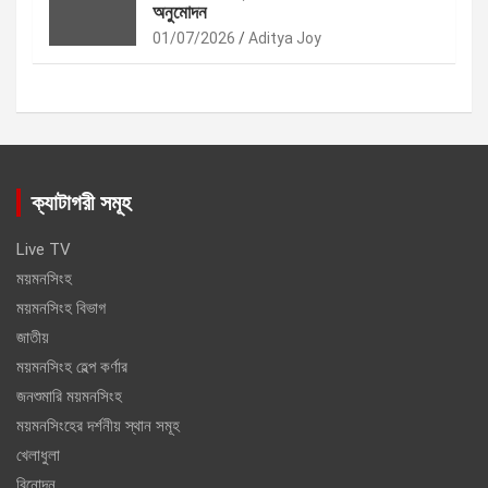
অনুমোদন
01/07/2026
Aditya Joy
ক্যাটাগরী সমূহ
Live TV
ময়মনসিংহ
ময়মনসিংহ বিভাগ
জাতীয়
ময়মনসিংহ হেল্প কর্ণার
জনশুমারি ময়মনসিংহ
ময়মনসিংহের দর্শনীয় স্থান সমূহ
খেলাধুলা
বিনোদন