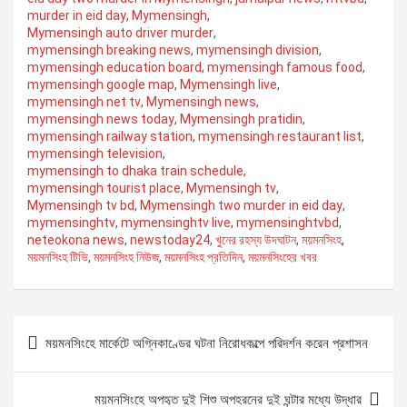
o
A
a
n
murder in eid day
,
Mymensingh
,
Mymensingh auto driver murder
,
o
p
m
k
mymensingh breaking news
,
mymensingh division
,
mymensingh education board
,
mymensingh famous food
,
k
p
mymensingh google map
,
Mymensingh live
,
mymensingh net tv
,
Mymensingh news
,
mymensingh news today
,
Mymensingh pratidin
,
mymensingh railway station
,
mymensingh restaurant list
,
mymensingh television
,
mymensingh to dhaka train schedule
,
mymensingh tourist place
,
Mymensingh tv
,
Mymensingh tv bd
,
Mymensingh two murder in eid day
,
mymensinghtv
,
mymensinghtv live
,
mymensinghtvbd
,
neteokona news
,
newstoday24
,
খুনের রহস্য উদঘাটন
,
ময়মনসিংহ
,
ময়মনসিংহ টিভি
,
ময়মনসিংহ নিউজ
,
ময়মনসিংহ প্রতিদিন
,
ময়মনসিংহের খবর
P
ময়মনসিংহে মার্কেটে অগ্নিকাণ্ডের ঘটনা নিরোধকল্পে পরিদর্শন করেন প্রশাসন
o
s
ময়মনসিংহে অপহৃত দুই শিশু অপহরনের দুই ঘন্টার মধ্যে উদ্ধার