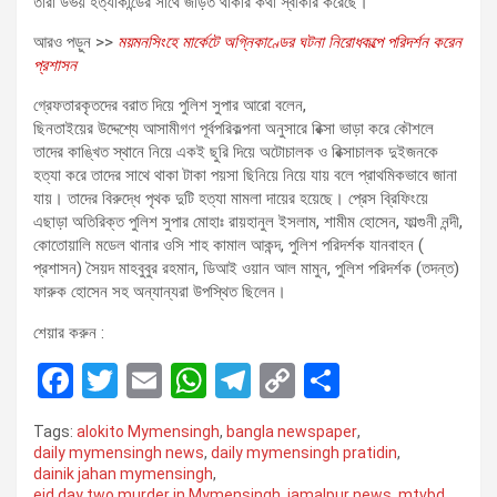
তারা উভয় হত্যাকান্ডের সাথে জড়িত থাকার কথা স্বীকার করেছে।
আরও পড়ুন >>
ময়মনসিংহে মার্কেটে অগ্নিকাণ্ডের ঘটনা নিরোধকল্পে পরিদর্শন করেন
প্রশাসন
গ্রেফতারকৃতদের বরাত দিয়ে পুলিশ সুপার আরো বলেন,
ছিনতাইয়ের উদ্দেশ্যে আসামীগণ পূর্বপরিকল্পনা অনুসারে রিক্সা ভাড়া করে কৌশলে
তাদের কাঙ্খিত স্থানে নিয়ে একই ছুরি দিয়ে অটোচালক ও রিক্সাচালক দুইজনকে
হত্যা করে তাদের সাথে থাকা টাকা পয়সা ছিনিয়ে নিয়ে যায় বলে প্রাথমিকভাবে জানা
যায়। তাদের বিরুদ্ধে পৃথক দুটি হত্যা মামলা দায়ের হয়েছে। প্রেস ব্রিফিংয়ে
এছাড়া অতিরিক্ত পুলিশ সুপার মোহাঃ রায়হানুল ইসলাম, শামীম হোসেন, ফাল্গুনী নন্দী,
কোতোয়ালি মডেল থানার ওসি শাহ কামাল আকন্দ, পুলিশ পরিদর্শক যানবাহন (
প্রশাসন) সৈয়দ মাহবুবুর রহমান, ডিআই ওয়ান আল মামুন, পুলিশ পরিদর্শক (তদন্ত)
ফারুক হোসেন সহ অন্যান্যরা উপস্থিত ছিলেন।
শেয়ার করুন :
F
T
E
W
T
C
S
a
wi
m
h
el
o
h
Tags:
alokito Mymensingh
,
bangla newspaper
,
ce
tt
ail
at
e
py
ar
daily mymensingh news
,
daily mymensingh pratidin
,
dainik jahan mymensingh
,
b
er
s
gr
Li
e
eid day two murder in Mymensingh
,
jamalpur news
,
mtvbd
,