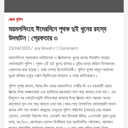
জেলা পুলিশ
ময়মনসিংহে ঈদেরদিনে পৃথক দুই খুনের রহস্য
উদঘাটন : গ্রেফতার ৩
23/04/2023
Joy Ghosh
1 Comment
ময়মনসিংহে পৃথকভাবে অটোচালক ও রিক্সাচালক খুনের রহস্য উদঘাটন করেছে
কোতোয়ালি পুলিশ। পৃথক এই দুই খুনের ঘটনার ৮ ঘন্টার মধ্যে জড়িত তিনজনকে
গ্রেফতার করা হয়েছে। তারা পেশায় ছিনতাইকারী। পুলিশ সুপার মাছুম আহাম্মদ
ভুঞা রবিবার দুপুরে প্রেস ব্রিফিংয়ের মাধ্যমে এ তথ্য জানিয়েছেন।
পুলিশ সুপার জানান, ঈদের দিন ভোরে ময়মনসিংহ নগরীর ডি এন চক্রবর্তী রোডে
রিক্সার উপর অজ্ঞাতনামা এক ব্যক্তির রক্তাক্ত লাশ পড়ে থাকতে দেখা যায়। এর
কিছুক্ষণ পর গোহাইলকান্দি পশ্চিমপাড়া রাস্তার উপর রিক্সার পাশে আরেক অনের
রক্তাক্ত মৃত দেহ পড়ে থাকতে দেখা যায়।খবর পেয়ে তাৎক্ষণিক কোতোয়ালি মডেল
থানার ওসি শাহ কামাল আকন্দের নেতৃত্বে পুলিশ পরিদর্শক (তদন্ত) মোঃ ফারুক
হোসেন, এসআই নিরুপম সাপ, এসআই শাহ মিনহাজ উদ্দিন, এএসআই সুজন চন্দ্র
সাহা, কং/৪৮০ জোবায়েদ হোসেন উপস্থিত হয়ে ক্রাইমসিন পর্যবেক্ষন, আলামত
জব্দসহ প্রাসঙ্গিক কার্যক্রম সম্পন্ন করেন। এ খবর পেয়ে পুলিশ সুপার নিজে