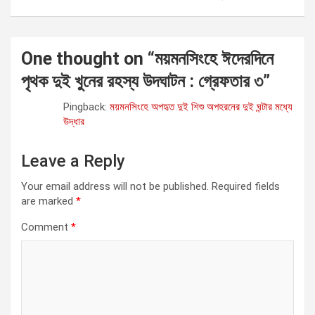
t
n
a
One thought on “
ময়মনসিংহে ঈদেরদিনে
v
পৃথক দুই খুনের রহস্য উদঘাটন : গ্রেফতার ৩
”
i
Pingback:
ময়মনসিংহে অপহৃত দুই শিশু অপহরনের দুই ঘন্টার মধ্যে
g
উদ্ধার
a
Leave a Reply
t
i
Your email address will not be published.
Required fields
are marked
*
o
Comment
*
n