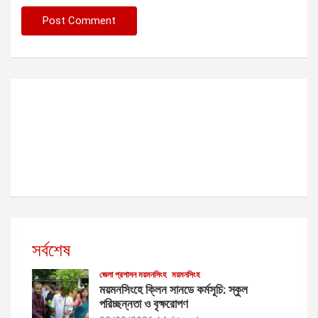
সর্বশেষ
জেলা প্রশাসন ময়মনসিংহ
ময়মনসিংহ
ময়মনসিংহে ক্লিন সানডে কর্মসূচি: স্কুল
পরিচ্ছন্নতা ও বৃক্ষরোপণ