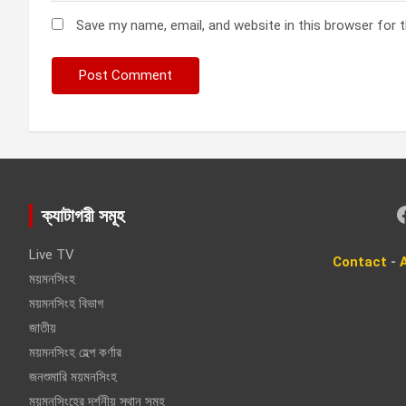
Save my name, email, and website in this browser for 
Faceboo
ক্যাটাগরী সমূহ
Live TV
Contact
-
ময়মনসিংহ
ময়মনসিংহ বিভাগ
জাতীয়
ময়মনসিংহ হেল্প কর্ণার
জনশুমারি ময়মনসিংহ
ময়মনসিংহের দর্শনীয় স্থান সমূহ