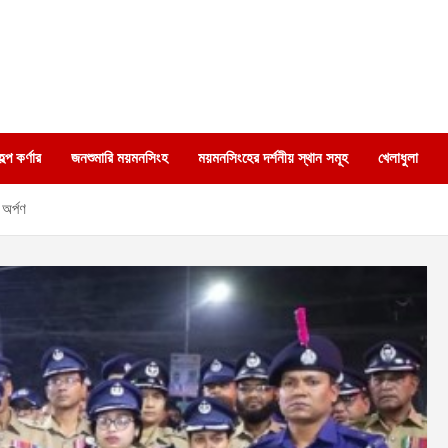
্প কর্ণার
জনশুমারি ময়মনসিংহ
ময়মনসিংহের দর্শনীয় স্থান সমূহ
খেলাধুলা
 অর্পণ