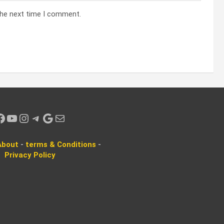
the next time I comment.
k
YouTube
Instagram
Telegram
Google
Mail
About
-
terms & Conditions
-
Privacy
Policy