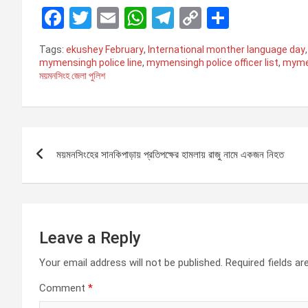
F
T
E
W
T
C
S
a
wi
m
h
el
o
h
Tags:
ekushey February
,
International monther language day
ce
tt
ail
at
e
py
ar
mymensingh police line
,
mymensingh police officer list
,
mymen
ময়মনসিংহ জেলা পুলিশ
b
er
s
gr
Li
e
o
A
a
n
o
p
m
k
P
k
p
ময়মনসিংহের সানকিপাড়ায় প্রতিপক্ষের হামলায় রাজু নামে একজন নিহত
o
s
t
Leave a Reply
n
Your email address will not be published.
Required fields a
a
Comment
*