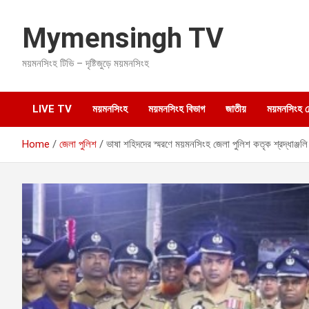
S
k
Mymensingh TV
i
p
ময়মনসিংহ টিভি – দৃষ্টিজুড়ে ময়মনসিংহ
t
o
c
o
LIVE TV
ময়মনসিংহ
ময়মনসিংহ বিভাগ
জাতীয়
ময়মনসিংহ হেল
n
t
Home
জেলা পুলিশ
ভাষা শহিদদের স্মরণে ময়মনসিংহ জেলা পুলিশ কতৃক শ্রদ্ধাঞ্জলি
e
n
t