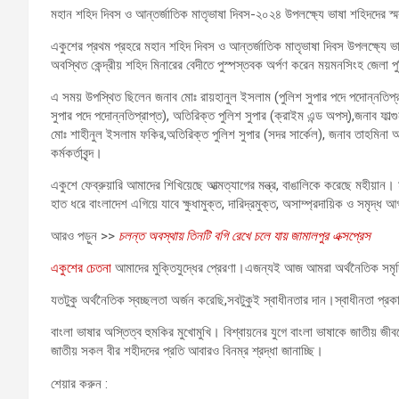
মহান শহিদ দিবস ও আন্তর্জাতিক মাতৃভাষা দিবস-২০২৪ উপলক্ষ্যে ভাষা শহিদদের স্মরণ
একুশের প্রথম প্রহরে মহান শহিদ দিবস ও আন্তর্জাতিক মাতৃভাষা দিবস উপলক্ষ্যে ভ
অবস্থিত কেন্দ্রীয় শহিদ মিনারের বেদীতে পুস্পস্তবক অর্পণ করেন ময়মনসিংহ জেলা
এ সময় উপস্থিত ছিলেন জনাব মোঃ রায়হানুল ইসলাম (পুলিশ সুপার পদে পদোন্নতিপ্র
সুপার পদে পদোন্নতিপ্রাপ্ত), অতিরিক্ত পুলিশ সুপার (ক্রাইম এন্ড অপস্),জনাব ফাল্গ
মোঃ শাহীনুল ইসলাম ফকির,অতিরিক্ত পুলিশ সুপার (সদর সার্কেল), জনাব তাহমিনা 
কর্মকর্তাবৃন্দ।
একুশে ফেব্রুয়ারি আমাদের শিখিয়েছে আত্মত্যাগের মন্ত্র, বাঙালিকে করেছে মহীয়ান
হাত ধরে বাংলাদেশ এগিয়ে যাবে ক্ষুধামুক্ত, দারিদ্রমুক্ত, অসাম্প্রদায়িক ও সমৃদ্ধ 
আরও পড়ুন >>
চলন্ত অবস্থায় তিনটি বগি রেখে চলে যায় জামালপুর এক্সপ্রেস
একুশের চেতনা
আমাদের মুক্তিযুদ্ধের প্রেরণা।এজন্যই আজ আমরা অর্থনৈতিক সমৃদ্ধ
যতটুকু অর্থনৈতিক স্বচ্ছলতা অর্জন করেছি,সবটুকুই স্বাধীনতার দান।স্বাধীনতা প্র
বাংলা ভাষার অস্তিত্ব হুমকির মুখোমুখি। বিশ্বায়নের যুগে বাংলা ভাষাকে জাতীয় জী
জাতীয় সকল বীর শহীদদের প্রতি আবারও বিনম্র শ্রদ্ধা জানাচ্ছি।
শেয়ার করুন :