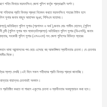
ে শহিদ মিনারে ময়মনসিংহ জেলা পুলিশ কর্তৃক শ্রদ্ধাঞ্জলি অর্পণ।
াষা শহিদদের প্রতি বিনম্র শ্রদ্ধা নিবেদন করতে ময়মনসিংহ শহরের টাউন হলে
 পুলিশ সুপার জনাব মাছুম আহাম্মদ ভূঞা, পিপিএম মহোদয়।
াপ্ত),অতিরিক্ত পুলিশ সুপার (প্রশাসন ও অর্থ ),জনাব মোঃ শামীম হোসেন, (পুলিশ
ুনী নন্দী (পুলিশ সুপার পদে পদোন্নতিপ্রাপ্ত) অতিরিক্ত পুলিশ সুপার (ডিএসবি), জনাব
আক্তার, সহকারী পুলিশ সুপার (এসএএফ) সহ জেলা পুলিশের বিভিন্ন স্তরের
। মহান ভাষা আন্দোলনের পথ বেয়ে এসেছে বহু আকাঙ্ক্ষিত স্বাধীনতার চেতনা। যে চেতনার
আগামীর দিকে।
ির স্বপ্ন দেখছি।এই দিনে সকল শহীদদের প্রতি বিনম্র শ্রদ্ধা জানাচ্ছি।
কারান্তরে বায়ান্নর চেতনারই অবদান।
বনে প্রতিষ্ঠিত করতে না পারলে একুশের চেতনা ও স্বাধীনতার অবমূল্যায়ন করা হবে।