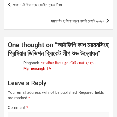
P
আজ ১১ই ডিসেম্বর নান্দাইল মুক্ত দিবস
o
s
ময়মনসিংহ জিলা স্কুল লটারি রেজাল্ট ২০২৩
t
n
a
One thought on “
আইজিপি কাপ ময়মনসিংহ
v
প্রিমিয়ার ডিভিশন ক্রিকেট লীগ শুভ উদ্বোধন
”
i
Pingback:
ময়মনসিংহ জিলা স্কুল লটারি রেজাল্ট ২০২৩ -
g
Mymensingh TV
a
Leave a Reply
t
i
Your email address will not be published.
Required fields
are marked
*
o
Comment
*
n