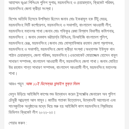
আহাম্মদ ভূঞা পিপিএম পুলিশ সুপার, ময়মনসিংহ ও চেয়ারম্যান, ক্রিকেট পরিষদ,
ময়মনসিংহ জেলা ক্রীড়া সংস্থা।
বিশেষ অতিথি হিসেবে উপস্থিত ছিলেন জনাব মোঃ ইকরামুল হক টিটু মেয়র,
ময়মনসিংহ সিটি কর্পোরেশন, ময়মনসিংহ ও সভাপতি, বাংলাদেশ আওয়ামী লীগ,
ময়মনসিংহ মহানগর শাখা।জনাব মোঃ শফিকুর রেজা বিশ্বাস বিভাগীয় কমিশনার,
ময়মনসিংহ । জনাব দেবদাস ভট্টাচার্য্য বিপিএম, ডিআইজি বাংলাদেশ পুলিশ,
ময়মনসিংহ রেঞ্জ, ময়মনসিংহ।জনাব মোঃ মোস্তাফিজার রহমান জেলা প্রশাসক,
ময়মনসিংহ ও সভাপতি, ময়মনসিংহ জেলা ক্রীড়া সংস্থা।অধ্যাপক ইউসুফ খান
পাঠান চেয়ারম্যান, জেলা পরিষদ, ময়মনসিংহ।এডভোকেট মোয়াজ্জেম হোসেন বাবুল
সাধারণ সম্পাদক, বাংলাদেশ আওয়ামী লীগ, ময়মনসিংহ জেলা শাখা। জনাব মোহিত
উর রহমান শান্ত সাধারণ সম্পাদক, বাংলাদেশ আওয়ামী লীগ, ময়মনসিংহ মহানগর
শাখা।
আরও পড়ুন :
আজ ১১ই ডিসেম্বর নান্দাইল মুক্ত দিবস
বেলুন উড়িয়ে আইজিপি কাপের শুভ উদ্বোধন করেন ইন্সপেক্টর জেনারেল অব পুলিশ
চৌধুরী আব্দুল্লা আল মামুন। জাতীয় পতাকা উত্তোলন, উদ্বোধনী আলোচনা এবং
সাংস্কৃতিক অনুষ্ঠানের মধ্যে দিয়ে শুরু হয় আইজিপি কাপ ময়মনসিংহ প্রিমিয়ার
ডিভিশন ক্রিকেট লীগ ২০২২-২৩।
শেয়ার করুন :