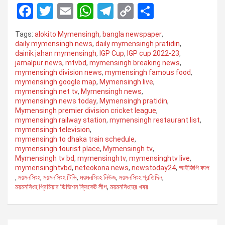
F
T
E
W
T
C
S
a
wi
m
h
el
o
h
Tags:
alokito Mymensingh
,
bangla newspaper
,
ce
tt
ail
at
e
py
ar
daily mymensingh news
,
daily mymensingh pratidin
,
dainik jahan mymensingh
,
IGP Cup
,
IGP cup 2022-23
,
b
er
s
gr
Li
e
jamalpur news
,
mtvbd
,
mymensingh breaking news
,
o
A
a
n
mymensingh division news
,
mymensingh famous food
,
mymensingh google map
,
Mymensingh live
,
o
p
m
k
mymensingh net tv
,
Mymensingh news
,
mymensingh news today
,
Mymensingh pratidin
,
k
p
Mymensingh premier division cricket league
,
mymensingh railway station
,
mymensingh restaurant list
,
mymensingh television
,
mymensingh to dhaka train schedule
,
mymensingh tourist place
,
Mymensingh tv
,
Mymensingh tv bd
,
mymensinghtv
,
mymensinghtv live
,
mymensinghtvbd
,
neteokona news
,
newstoday24
,
আইজিপি কাপ
,
ময়মনসিংহ
,
ময়মনসিংহ টিভি
,
ময়মনসিংহ নিউজ
,
ময়মনসিংহ প্রতিদিন
,
ময়মনসিংহ প্রিমিয়ার ডিভিশন ক্রিকেট লীগ
,
ময়মনসিংহের খবর