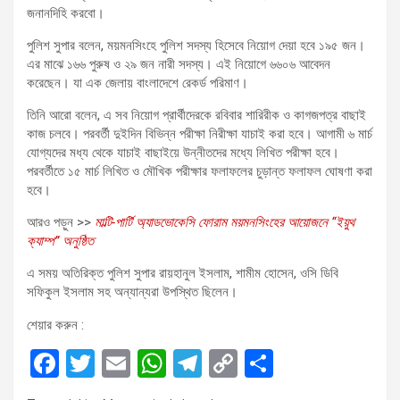
জনানদিহি করবো।
পুলিশ সুপার বলেন, ময়মনসিংহে পুলিশ সদস্য হিসেবে নিয়োগ দেয়া হবে ১৯৫ জন।
এর মাঝে ১৬৬ পুরুষ ও ২৯ জন নারী সদস্য। এই নিয়োগে ৬৬০৬ আবেদন
করেছেন। যা এক জেলায় বাংলাদেশে রেকর্ড পরিমাণ।
তিনি আরো বলেন, এ সব নিয়োগ প্রার্থীদেরকে রবিবার শারিরীক ও কাগজপত্র বাছাই
কাজ চলবে। পরবর্তী দুইদিন বিভিন্ন পরীক্ষা নিরীক্ষা যাচাই করা হবে। আগামী ৬ মার্চ
যোগ্যদের মধ্য থেকে যাচাই বাছাইয়ে উন্নীতদের মধ্যে লিখিত পরীক্ষা হবে।
পরবর্তীতে ১৫ মার্চ লিখিত ও মৌখিক পরীক্ষার ফলাফলের চুড়ান্ত ফলাফল ঘোষণা করা
হবে।
আরও পড়ুন >>
মাল্টি-পার্টি অ্যাডভোকেসি ফোরাম ময়মনসিংহের আয়োজনে “ইয়ুথ
ক্যাম্প” অনুষ্ঠিত
এ সময় অতিরিক্ত পুলিশ সুপার রায়হানুল ইসলাম, শামীম হোসেন, ওসি ডিবি
সফিকুল ইসলাম সহ অন্যান্যরা উপস্থিত ছিলেন।
শেয়ার করুন :
F
T
E
W
T
C
S
a
wi
m
h
el
o
h