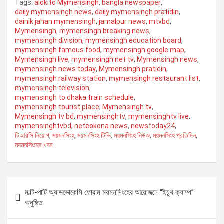
Tags:
alokito Mymensingh
,
bangla newspaper
,
ce
tt
ail
at
e
py
ar
daily mymensingh news
,
daily mymensingh pratidin
,
dainik jahan mymensingh
,
jamalpur news
,
mtvbd
,
b
er
s
gr
Li
e
Mymensingh
,
mymensingh breaking news
,
o
A
a
n
mymensingh division
,
mymensingh education board
,
mymensingh famous food
,
mymensingh google map
,
o
p
m
k
Mymensingh live
,
mymensingh net tv
,
Mymensingh news
,
mymensingh news today
,
Mymensingh pratidin
,
k
p
mymensingh railway station
,
mymensingh restaurant list
,
mymensingh television
,
mymensingh to dhaka train schedule
,
mymensingh tourist place
,
Mymensingh tv
,
Mymensingh tv bd
,
mymensinghtv
,
mymensinghtv live
,
mymensinghtvbd
,
neteokona news
,
newstoday24
,
টিআরসি নিয়োগ
,
ময়মনসিংহ
,
ময়মনসিংহ টিভি
,
ময়মনসিংহ নিউজ
,
ময়মনসিংহ প্রতিদিন
,
ময়মনসিংহের খবর
P
মাল্টি-পার্টি অ্যাডভোকেসি ফোরাম ময়মনসিংহের আয়োজনে “ইয়ুথ ক্যাম্প”
o
অনুষ্ঠিত
s