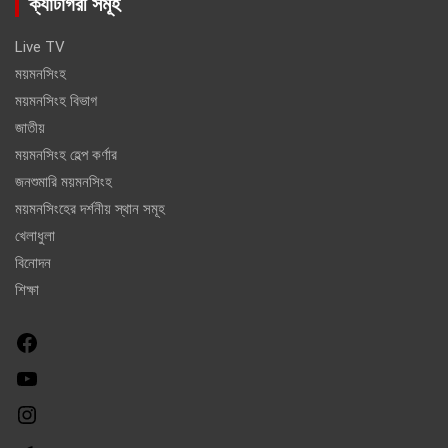
ক্যাটাগরী সমূহ
Live TV
ময়মনসিংহ
ময়মনসিংহ বিভাগ
জাতীয়
ময়মনসিংহ হেল্প কর্ণার
জনশুমারি ময়মনসিংহ
ময়মনসিংহের দর্শনীয় স্থান সমূহ
খেলাধুলা
বিনোদন
শিক্ষা
F
a
Y
c
o
e
I
u
b
n
T
o