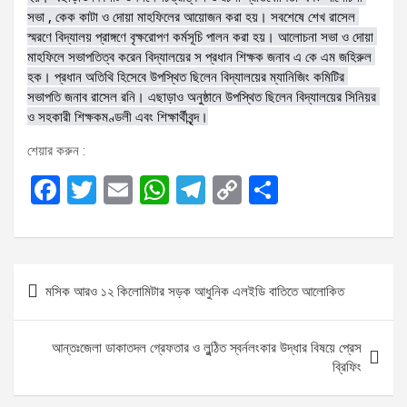
সভা , কেক কাটা ও দোয়া মাহফিলের আয়োজন করা হয়। সবশেষে শেখ রাসেল 
স্মরণে বিদ্যালয় প্রাঙ্গণে বৃক্ষরোপণ কর্মসূচি পালন করা হয়। আলোচনা সভা ও দোয়া 
মাহফিলে সভাপতিত্ব করেন বিদ্যালয়ের স প্রধান শিক্ষক জনাব এ কে এম জহিরুল 
হক। প্রধান অতিথি হিসেবে উপস্থিত ছিলেন বিদ্যালয়ের ম্যানিজিং কমিটির 
সভাপতি জনাব রাসেল রনি। এছাড়াও অনুষ্ঠানে উপস্থিত ছিলেন বিদ্যালয়ের সিনিয়র 
ও সহকারী শিক্ষকমণ্ডলী এবং শিক্ষার্থীবৃন্দ।
শেয়ার করুন :
F
T
E
W
T
C
S
a
wi
m
h
el
o
h
ce
tt
ail
at
e
py
ar
b
er
s
gr
Li
e
P
মসিক আরও ১২ কিলোমিটার সড়ক আধুনিক এলইডি বাতিতে আলোকিত
o
A
a
n
o
o
p
m
k
s
আন্তঃজেলা ডাকাতদল গ্রেফতার ও লুন্ঠিত স্বর্নলংকার উদ্ধার বিষয়ে প্রেস
k
p
t
ব্রিফিং
n