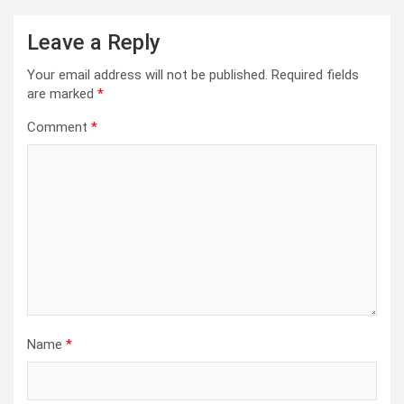
a
Leave a Reply
v
i
Your email address will not be published.
Required fields
are marked
*
g
a
Comment
*
t
i
o
n
Name
*