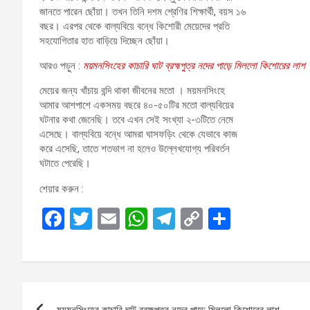
জানতে পারেন ছোঁয়া। তখন তিনি দশম শ্রেণির শিক্ষার্থী, বয়স ১৬
বছর। এরপর থেকে বাল্যবিয়ে বন্ধে কিশোরী মেয়েদের প্রতি
সহযোগিতার হাত বাড়িয়ে দিচ্ছেন ছোঁয়া।
আরও পড়ুন :
ময়মনসিংহের কাচারি ঘাট ব্রহ্মপুত্র নদের পাড়ে মিললো কিশোরের লাশ
মেয়ের জন্য খাঁচায় বন্দি থাকা জীবনের মতো । ময়মনসিংহে
আমার আশপাশে একসময় বছরে ৪০-৫০টির মতো বাল্যবিয়ের
ঘটনার কথা জেনেছি। তবে এখন সেই সংখ্যা ২-৩টিতে নেমে
এসেছে। বাল্যবিয়ে বন্ধে আমরা ঘাসফড়িং থেকে যেভাবে কাজ
করে এসেছি, তাতে শতভাগ না হলেও উল্লেখযোগ্য পরিবর্তন
ঘটাতে পেরেছি।
শেয়ার করুন :
F
T
E
W
T
C
S
a
wi
m
h
el
o
h
ce
tt
ail
at
e
py
ar
b
er
s
gr
Li
e
P
o
A
a
n
ময়মনসিংহের কাচারি ঘাট ব্রহ্মপুত্র নদের পাড়ে মিললো কিশোরের লাশ