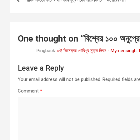
o
o
p
m
k
k
p
s
t
One thought on “
বিশ্বের ১০০ অনুপ্র
n
Pingback:
৮ই ডিসেম্বর গৌরিপুর মুক্ত দিবস - Mymensingh
a
Leave a Reply
v
Your email address will not be published.
Required fields a
i
Comment
*
g
a
t
i