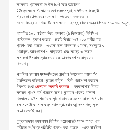
তালিকায় খ্যাতনামা সংগীত শিল্পী বিলি আইলিশ,
ইউক্রেনের ফাস্টলেডি ওলেনা জেলেনস্কা, বলিউড অভিনেত্রী
প্রিয়াংকা চোপড়াদের সঙ্গে স্থান পেয়েছেন বাংলাদেশের
ময়মনসিংহের সানজিদা ইসলাম ছোয়া। ২০২২ সালের জন্য বিশ্বের ১০০ জন অনুপ্রেরণ
মনোনীত ১০০ নারীকে নিয়ে মঙ্গলবার (৬ ডিসেম্বর) বিবিসি এ
প্রতিবেদন প্রকাশ করেছে। চারটি বিভাগে এই ১০০ নারীর নাম
প্রকাশ করা হয়েছে। এগুলো হলো রাজনীতি ও শিক্ষা; সংস্কৃতি ও
খেলাধুলা; অধিপরামর্শ ও সক্রিয়তা এবং স্বাস্থ্য ও বিজ্ঞান।
সানজিদা ইসলাম স্থান পেয়েছেন অধিপরামর্শ ও সক্রিয়তা
বিভাগে।
সানজিদা ইসলাম ময়মনসিংহের নান্দাইল উপজেলার আচারগাঁও
ইউনিয়নের ঝাউগড়া গ্রামের বাসিন্দা। তিনি পড়াশোনা করছেন
কিশোরগঞ্জের
গুরুদয়াল সরকারি কলেজে
। ব্যবস্থাপনা বিষয়ে
স্নাতক প্রথম বর্ষে পড়ছেন তিনি। নান্দাইল পাইলট বালিকা
বিদ্যালয়ে অষ্টম শ্রেণির ছাত্রী থাকাকালে ২০১৪ সালে তিনি তাঁর
ছয় সহপাঠীকে নিয়ে বাল্যবিবাহ প্রতিরোধ আন্দোলন গড়ে তুলে
সাড়া ফেলেছিলেন।
যুক্তরাজ্যের গণমাধ্যম বিবিসির ওয়েবসাইটে স্থান পাওয়া এই
নারীদের সংক্ষিপ্ত পরিচিতি প্রকাশ করা হয়েছে। এতে সানজিদা