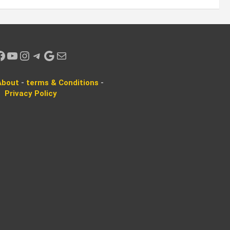
k
YouTube
Instagram
Telegram
Google
Mail
About
-
terms & Conditions
-
Privacy
Policy