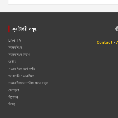
Faceboo
ক্যাটাগরী সমূহ
Live TV
Contact
-
ময়মনসিংহ
ময়মনসিংহ বিভাগ
জাতীয়
ময়মনসিংহ হেল্প কর্ণার
জনশুমারি ময়মনসিংহ
ময়মনসিংহের দর্শনীয় স্থান সমূহ
খেলাধুলা
বিনোদন
শিক্ষা