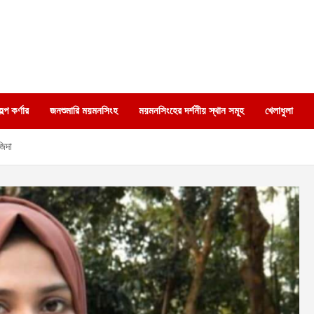
্প কর্ণার
জনশুমারি ময়মনসিংহ
ময়মনসিংহের দর্শনীয় স্থান সমূহ
খেলাধুলা
জিদা