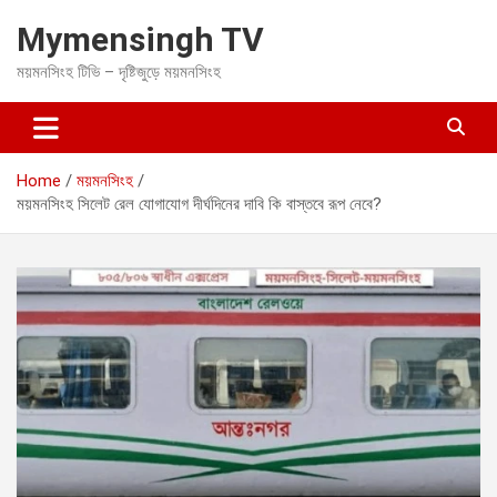
S
Mymensingh TV
k
i
ময়মনসিংহ টিভি – দৃষ্টিজুড়ে ময়মনসিংহ
p
t
o
c
o
Home
ময়মনসিংহ
n
ময়মনসিংহ সিলেট রেল যোগাযোগ দীর্ঘদিনের দাবি কি বাস্তবে রূপ নেবে?
t
e
n
t