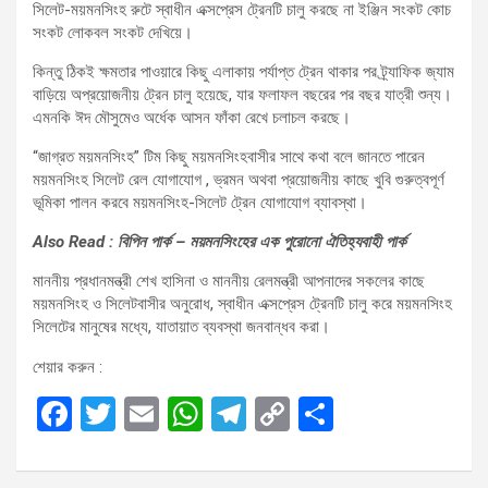
সিলেট-ময়মনসিংহ রুটে স্বাধীন এক্সপ্রেস ট্রেনটি চালু করছে না ইঞ্জিন সংকট কোচ
সংকট লোকবল সংকট দেখিয়ে।
কিন্তু ঠিকই ক্ষমতার পাওয়ারে কিছু এলাকায় পর্যাপ্ত ট্রেন থাকার পর ট্র্যাফিক জ্যাম
বাড়িয়ে অপ্রয়োজনীয় ট্রেন চালু হয়েছে, যার ফলাফল বছরের পর বছর যাত্রী শুন্য।
এমনকি ঈদ মৌসুমেও অর্ধেক আসন ফাঁকা রেখে চলাচল করছে।
“জাগ্রত ময়মনসিংহ” টিম কিছু ময়মনসিংহবাসীর সাথে কথা বলে জানতে পারেন
ময়মনসিংহ সিলেট রেল যোগাযোগ , ভ্রমন অথবা প্রয়োজনীয় কাছে খুবি গুরুত্বপূর্ণ
ভূমিকা পালন করবে ময়মনসিংহ-সিলেট ট্রেন যোগাযোগ ব্যাবস্থা।
Also Read : বিপিন পার্ক – ময়মনসিংহের এক পুরোনো ঐতিহ্যবাহী পার্ক
মাননীয় প্রধানমন্ত্রী শেখ হাসিনা ও মাননীয় রেলমন্ত্রী আপনাদের সকলের কাছে
ময়মনসিংহ ও সিলেটবাসীর অনুরোধ, স্বাধীন এক্সপ্রেস ট্রেনটি চালু করে ময়মনসিংহ
সিলেটের মানুষের মধ্যে, যাতায়াত ব্যবস্থা জনবান্ধব করা।
শেয়ার করুন :
F
T
E
W
T
C
S
a
wi
m
h
el
o
h
ce
tt
ail
at
e
py
ar