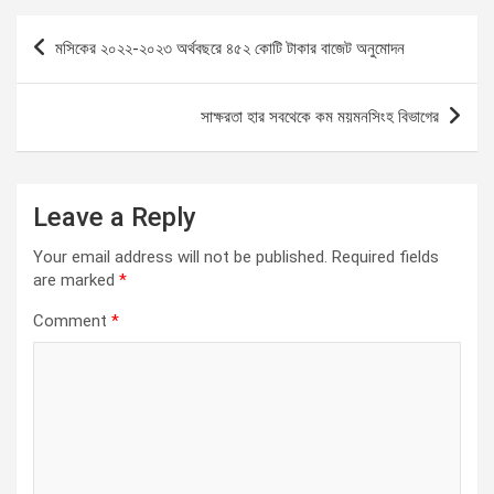
b
er
s
gr
Li
e
P
মসিকের ২০২২-২০২৩ অর্থবছরে ৪৫২ কোটি টাকার বাজেট অনুমোদন
o
A
a
n
o
o
p
m
k
s
সাক্ষরতা হার সবথেকে কম ময়মনসিংহ বিভাগের
k
p
t
n
a
Leave a Reply
v
Your email address will not be published.
Required fields
i
are marked
*
g
Comment
*
a
t
i
o
n