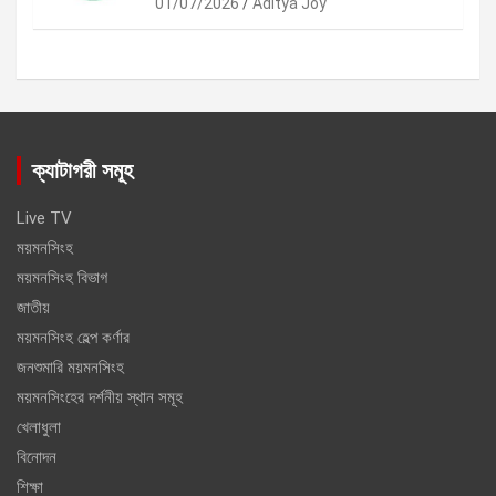
01/07/2026
Aditya Joy
ক্যাটাগরী সমূহ
Live TV
ময়মনসিংহ
ময়মনসিংহ বিভাগ
জাতীয়
ময়মনসিংহ হেল্প কর্ণার
জনশুমারি ময়মনসিংহ
ময়মনসিংহের দর্শনীয় স্থান সমূহ
খেলাধুলা
বিনোদন
শিক্ষা