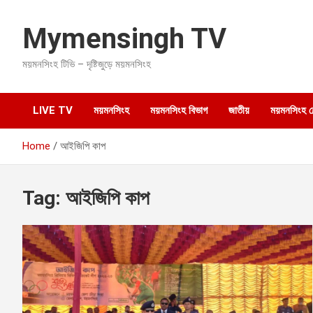
S
k
Mymensingh TV
i
p
ময়মনসিংহ টিভি – দৃষ্টিজুড়ে ময়মনসিংহ
t
o
c
o
LIVE TV
ময়মনসিংহ
ময়মনসিংহ বিভাগ
জাতীয়
ময়মনসিংহ হেল
n
t
Home
আইজিপি কাপ
e
n
t
Tag:
আইজিপি কাপ