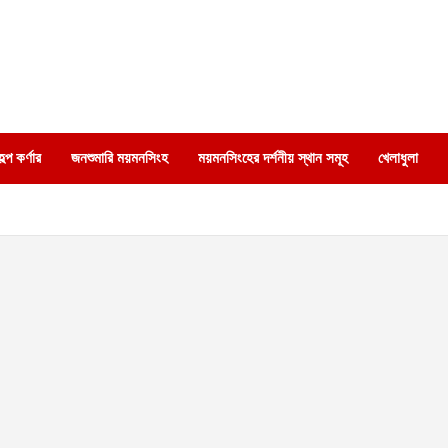
্প কর্ণার
জনশুমারি ময়মনসিংহ
ময়মনসিংহের দর্শনীয় স্থান সমূহ
খেলাধুলা