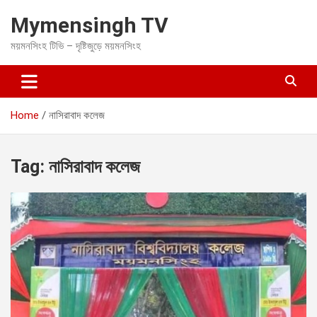
S
Mymensingh TV
k
i
ময়মনসিংহ টিভি – দৃষ্টিজুড়ে ময়মনসিংহ
p
t
o
c
o
Home
নাসিরাবাদ কলেজ
n
t
e
Tag:
নাসিরাবাদ কলেজ
n
t