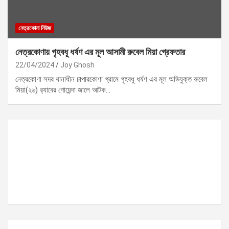
নেত্রকোনা নিউজ
নেত্রকোণায় গৃহবধূ ধর্ষণ এর মূল আসামী রুবেল মিয়া গ্রেফতার
22/04/2024
Joy Ghosh
নেত্রকোণা সদর থানাধীন চাপারকোণা গ্রামে গৃহবধু ধর্ষণ এর মূল অভিযুক্ত রুবেল
মিয়া(২৬) র‍্যাবের গোয়েন্দা জালে আটক…