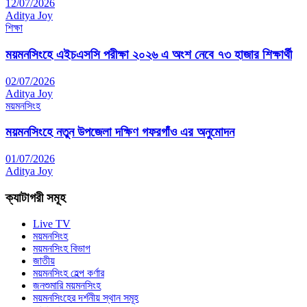
12/07/2026
Aditya Joy
শিক্ষা
ময়মনসিংহে এইচএসসি পরীক্ষা ২০২৬ এ অংশ নেবে ৭৩ হাজার শিক্ষার্থী
02/07/2026
Aditya Joy
ময়মনসিংহ
ময়মনসিংহে নতুন উপজেলা দক্ষিণ গফরগাঁও এর অনুমোদন
01/07/2026
Aditya Joy
ক্যাটাগরী সমূহ
Live TV
ময়মনসিংহ
ময়মনসিংহ বিভাগ
জাতীয়
ময়মনসিংহ হেল্প কর্ণার
জনশুমারি ময়মনসিংহ
ময়মনসিংহের দর্শনীয় স্থান সমূহ