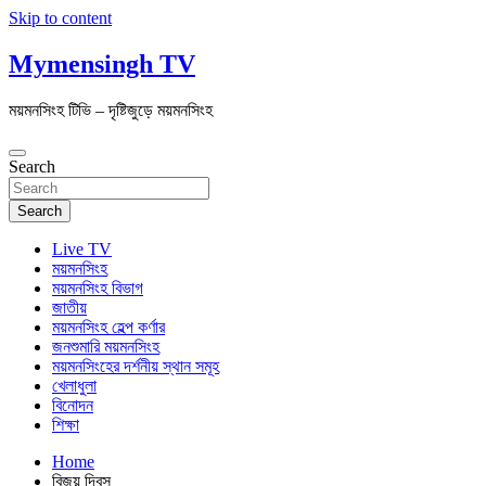
Skip to content
Mymensingh TV
ময়মনসিংহ টিভি – দৃষ্টিজুড়ে ময়মনসিংহ
Search
Search
Live TV
ময়মনসিংহ
ময়মনসিংহ বিভাগ
জাতীয়
ময়মনসিংহ হেল্প কর্ণার
জনশুমারি ময়মনসিংহ
ময়মনসিংহের দর্শনীয় স্থান সমূহ
খেলাধুলা
বিনোদন
শিক্ষা
Home
বিজয় দিবস