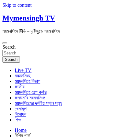
Skip to content
Mymensingh TV
ময়মনসিংহ টিভি – দৃষ্টিজুড়ে ময়মনসিংহ
Search
Search
Live TV
ময়মনসিংহ
ময়মনসিংহ বিভাগ
জাতীয়
ময়মনসিংহ হেল্প কর্ণার
জনশুমারি ময়মনসিংহ
ময়মনসিংহের দর্শনীয় স্থান সমূহ
খেলাধুলা
বিনোদন
শিক্ষা
Home
বিপিন পার্ক