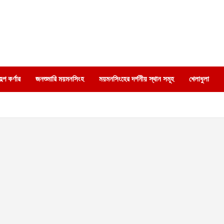
্প কর্ণার
জনশুমারি ময়মনসিংহ
ময়মনসিংহের দর্শনীয় স্থান সমূহ
খেলাধুলা