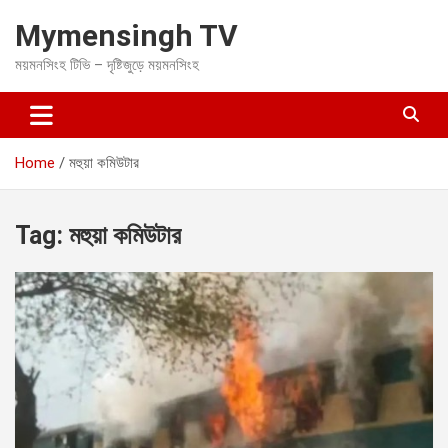
S
Mymensingh TV
k
i
ময়মনসিংহ টিভি – দৃষ্টিজুড়ে ময়মনসিংহ
p
t
o
c
o
Home
মহুয়া কমিউটার
n
t
e
Tag:
মহুয়া কমিউটার
n
t