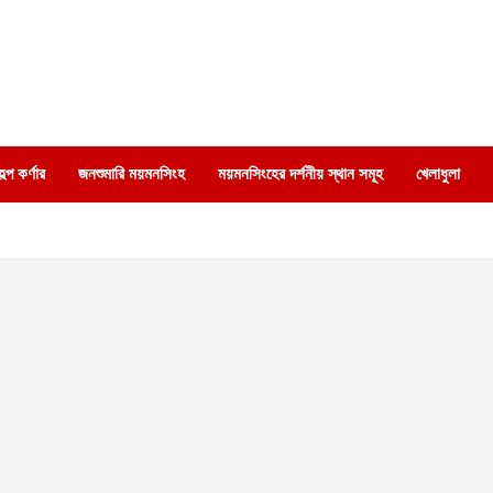
্প কর্ণার
জনশুমারি ময়মনসিংহ
ময়মনসিংহের দর্শনীয় স্থান সমূহ
খেলাধুলা