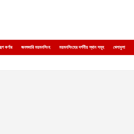
্প কর্ণার
জনশুমারি ময়মনসিংহ
ময়মনসিংহের দর্শনীয় স্থান সমূহ
খেলাধুলা