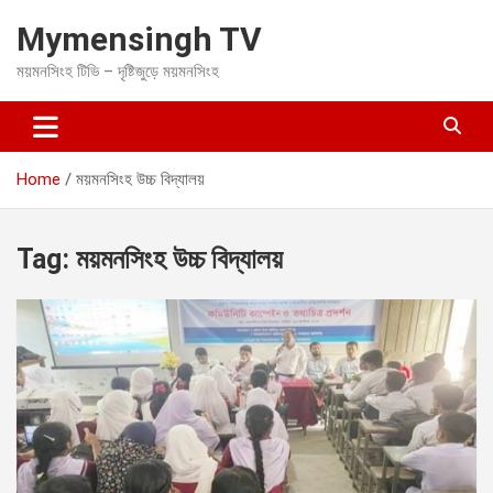
S
Mymensingh TV
k
i
ময়মনসিংহ টিভি – দৃষ্টিজুড়ে ময়মনসিংহ
p
t
o
c
o
Home
ময়মনসিংহ উচ্চ বিদ্যালয়
n
t
e
Tag:
ময়মনসিংহ উচ্চ বিদ্যালয়
n
t