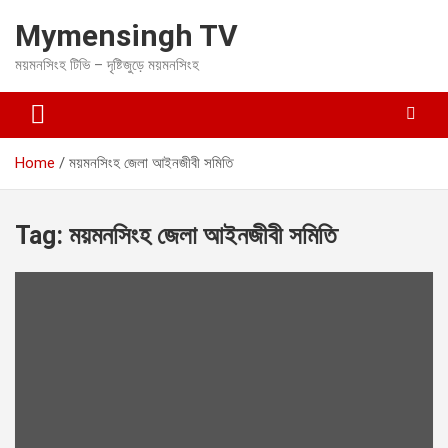
S
Mymensingh TV
k
i
ময়মনসিংহ টিভি – দৃষ্টিজুড়ে ময়মনসিংহ
p
t
o
c
o
Home
ময়মনসিংহ জেলা আইনজীবী সমিতি
n
t
e
Tag:
ময়মনসিংহ জেলা আইনজীবী সমিতি
n
t