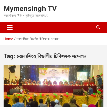
S
Mymensingh TV
k
i
ময়মনসিংহ টিভি – দৃষ্টিজুড়ে ময়মনসিংহ
p
t
o
c
o
Home
ময়মনসিংহ বিভাগীয় চিকিৎসক সম্মেলন
n
t
e
Tag:
ময়মনসিংহ বিভাগীয় চিকিৎসক সম্মেলন
n
t