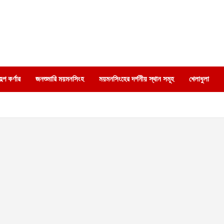
্প কর্ণার
জনশুমারি ময়মনসিংহ
ময়মনসিংহের দর্শনীয় স্থান সমূহ
খেলাধুলা