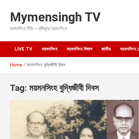
S
k
Mymensingh TV
i
p
ময়মনসিংহ টিভি – দৃষ্টিজুড়ে ময়মনসিংহ
t
o
c
o
LIVE TV
ময়মনসিংহ
ময়মনসিংহ বিভাগ
জাতীয়
ময়মনসিংহ হেল
n
t
Home
ময়মনসিংহ বুদ্ধিজীবী দিবস
e
n
t
Tag:
ময়মনসিংহ বুদ্ধিজীবী দিবস