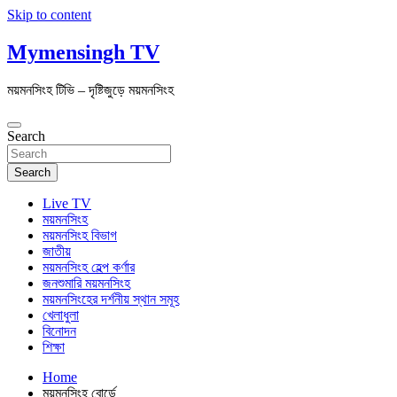
Skip to content
Mymensingh TV
ময়মনসিংহ টিভি – দৃষ্টিজুড়ে ময়মনসিংহ
Search
Search
Live TV
ময়মনসিংহ
ময়মনসিংহ বিভাগ
জাতীয়
ময়মনসিংহ হেল্প কর্ণার
জনশুমারি ময়মনসিংহ
ময়মনসিংহের দর্শনীয় স্থান সমূহ
খেলাধুলা
বিনোদন
শিক্ষা
Home
ময়মনসিংহ বোর্ডে