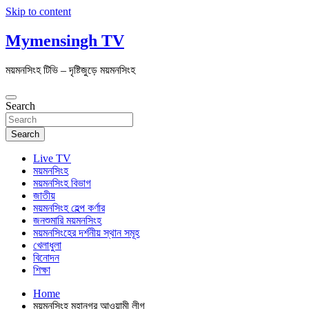
Skip to content
Mymensingh TV
ময়মনসিংহ টিভি – দৃষ্টিজুড়ে ময়মনসিংহ
Search
Search
Live TV
ময়মনসিংহ
ময়মনসিংহ বিভাগ
জাতীয়
ময়মনসিংহ হেল্প কর্ণার
জনশুমারি ময়মনসিংহ
ময়মনসিংহের দর্শনীয় স্থান সমূহ
খেলাধুলা
বিনোদন
শিক্ষা
Home
ময়মনসিংহ মহানগর আওয়ামী লীগ