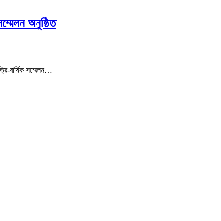
্মেলন অনুষ্ঠিত
রি-বার্ষিক সম্মেলন…