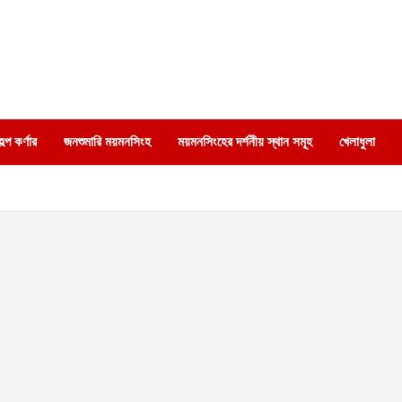
্প কর্ণার
জনশুমারি ময়মনসিংহ
ময়মনসিংহের দর্শনীয় স্থান সমূহ
খেলাধুলা