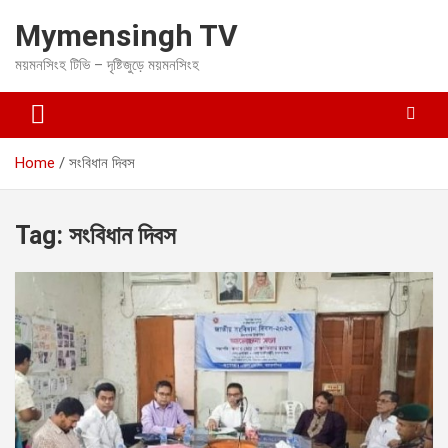
S
Mymensingh TV
k
i
ময়মনসিংহ টিভি – দৃষ্টিজুড়ে ময়মনসিংহ
p
t
o
c
o
Home
সংবিধান দিবস
n
t
e
Tag:
সংবিধান দিবস
n
t