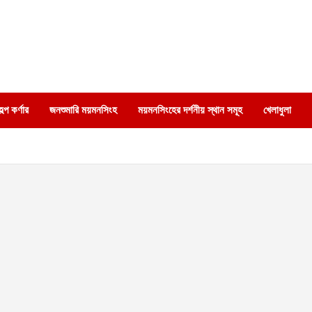
্প কর্ণার
জনশুমারি ময়মনসিংহ
ময়মনসিংহের দর্শনীয় স্থান সমূহ
খেলাধুলা