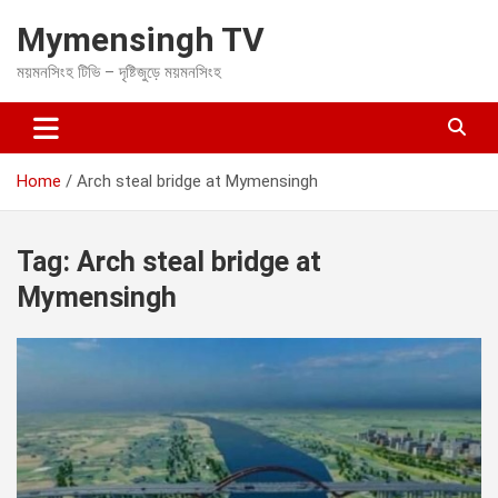
S
Mymensingh TV
k
i
ময়মনসিংহ টিভি – দৃষ্টিজুড়ে ময়মনসিংহ
p
t
o
c
o
Home
Arch steal bridge at Mymensingh
n
t
e
Tag:
Arch steal bridge at
n
t
Mymensingh