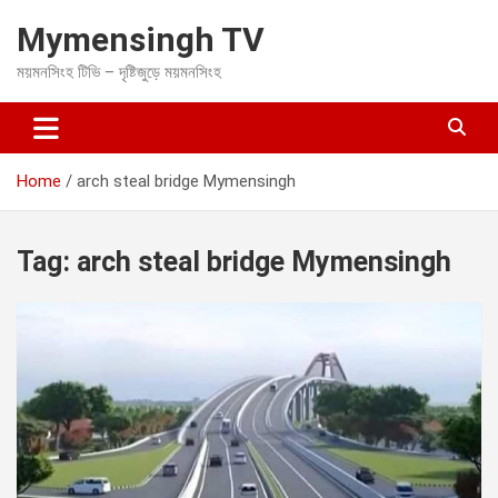
S
Mymensingh TV
k
i
ময়মনসিংহ টিভি – দৃষ্টিজুড়ে ময়মনসিংহ
p
t
o
c
o
Home
arch steal bridge Mymensingh
n
t
e
Tag:
arch steal bridge Mymensingh
n
t