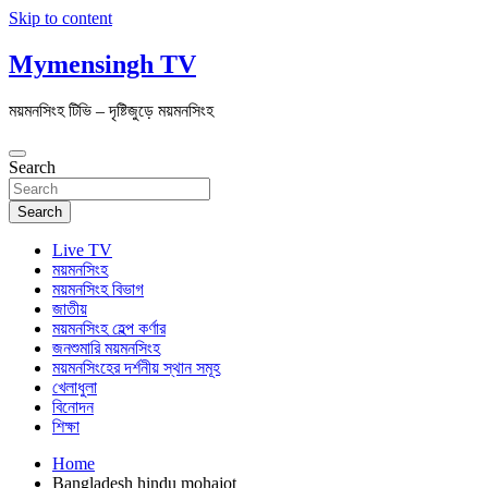
Skip to content
Mymensingh TV
ময়মনসিংহ টিভি – দৃষ্টিজুড়ে ময়মনসিংহ
Search
Search
Live TV
ময়মনসিংহ
ময়মনসিংহ বিভাগ
জাতীয়
ময়মনসিংহ হেল্প কর্ণার
জনশুমারি ময়মনসিংহ
ময়মনসিংহের দর্শনীয় স্থান সমূহ
খেলাধুলা
বিনোদন
শিক্ষা
Home
Bangladesh hindu mohajot