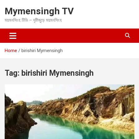
S
Mymensingh TV
k
i
ময়মনসিংহ টিভি – দৃষ্টিজুড়ে ময়মনসিংহ
p
t
o
c
o
Home
birishiri Mymensingh
n
t
e
Tag:
birishiri Mymensingh
n
t