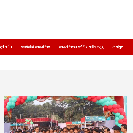
্প কর্ণার
জনশুমারি ময়মনসিংহ
ময়মনসিংহের দর্শনীয় স্থান সমূহ
খেলাধুলা