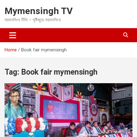
S
Mymensingh TV
k
i
ময়মনসিংহ টিভি – দৃষ্টিজুড়ে ময়মনসিংহ
p
t
o
c
o
Home
Book fair mymensingh
n
t
e
Tag:
Book fair mymensingh
n
t