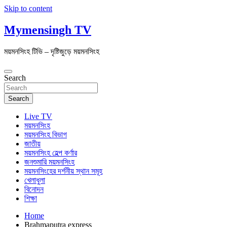
Skip to content
Mymensingh TV
ময়মনসিংহ টিভি – দৃষ্টিজুড়ে ময়মনসিংহ
Search
Search
Live TV
ময়মনসিংহ
ময়মনসিংহ বিভাগ
জাতীয়
ময়মনসিংহ হেল্প কর্ণার
জনশুমারি ময়মনসিংহ
ময়মনসিংহের দর্শনীয় স্থান সমূহ
খেলাধুলা
বিনোদন
শিক্ষা
Home
Brahmaputra express