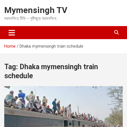
S
Mymensingh TV
k
i
ময়মনসিংহ টিভি – দৃষ্টিজুড়ে ময়মনসিংহ
p
t
o
c
o
Home
Dhaka mymensingh train schedule
n
t
e
Tag:
Dhaka mymensingh train
n
t
schedule