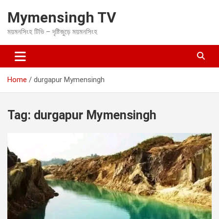
S
Mymensingh TV
k
i
ময়মনসিংহ টিভি – দৃষ্টিজুড়ে ময়মনসিংহ
p
t
o
c
o
Home
durgapur Mymensingh
n
t
e
Tag:
durgapur Mymensingh
n
t