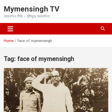
S
Mymensingh TV
k
i
ময়মনসিংহ টিভি – দৃষ্টিজুড়ে ময়মনসিংহ
p
t
o
c
o
Home
face of mymensingh
n
t
e
Tag:
face of mymensingh
n
t