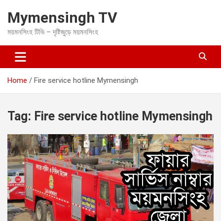
S
Mymensingh TV
k
i
ময়মনসিংহ টিভি – দৃষ্টিজুড়ে ময়মনসিংহ
p
t
o
c
o
Home
Fire service hotline Mymensingh
n
t
e
Tag:
Fire service hotline Mymensingh
n
t