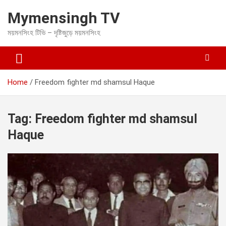
S
Mymensingh TV
k
i
ময়মনসিংহ টিভি – দৃষ্টিজুড়ে ময়মনসিংহ
p
t
o
c
o
Home
Freedom fighter md shamsul Haque
n
t
e
Tag:
Freedom fighter md shamsul
n
t
Haque