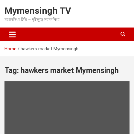
S
Mymensingh TV
k
i
ময়মনসিংহ টিভি – দৃষ্টিজুড়ে ময়মনসিংহ
p
t
o
c
o
Home
hawkers market Mymensingh
n
t
e
Tag:
hawkers market Mymensingh
n
t