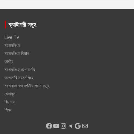
ক্যাটাগরী সমূহ
Live TV
ময়মনসিংহ
ময়মনসিংহ বিভাগ
জাতীয়
ময়মনসিংহ হেল্প কর্ণার
জনশুমারি ময়মনসিংহ
ময়মনসিংহের দর্শনীয় স্থান সমূহ
খেলাধুলা
বিনোদন
শিক্ষা
Facebook
YouTube
Instagram
Telegram
Google
Mail