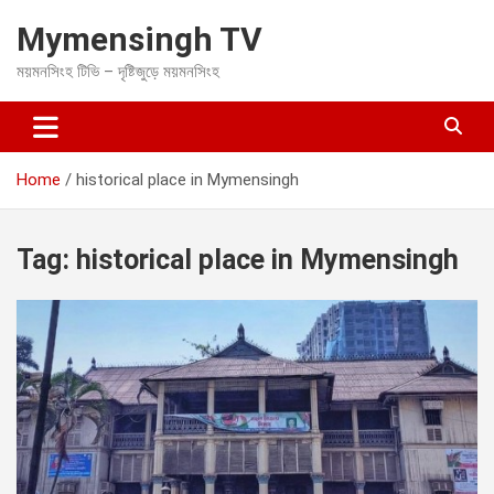
S
Mymensingh TV
k
i
ময়মনসিংহ টিভি – দৃষ্টিজুড়ে ময়মনসিংহ
p
t
o
c
o
Home
historical place in Mymensingh
n
t
e
Tag:
historical place in Mymensingh
n
t