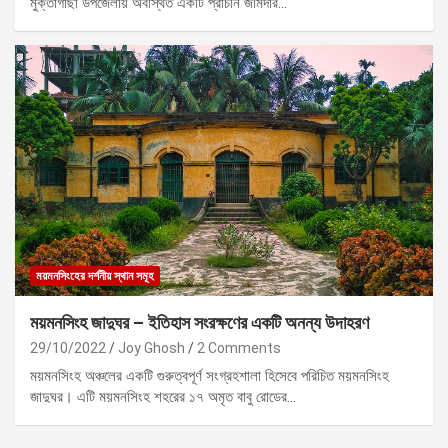
মুক্তাগাছা উপজেলায় অবস্থিত একটি প্রাচীন জমিদার…
ময়মনসিংহের দর্শনীয় স্থান সমূহ
ময়মনসিংহ জাদুঘর – ইতিহাস সংরক্ষণের একটি অনন্য উদাহরণ
29/10/2022
Joy Ghosh
2 Comments
ময়মনসিংহ অঞ্চলের একটি গুরুত্বপূর্ণ সংগ্রহশালা হিসেবে পরিচিত ময়মনসিংহ
জাদুঘর। এটি ময়মনসিংহ শহরের ১৭ অমৃত বাবু রোডের…