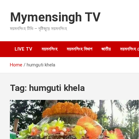
S
k
Mymensingh TV
i
p
ময়মনসিংহ টিভি – দৃষ্টিজুড়ে ময়মনসিংহ
t
o
c
o
LIVE TV
ময়মনসিংহ
ময়মনসিংহ বিভাগ
জাতীয়
ময়মনসিংহ হেল
n
t
Home
humguti khela
e
n
t
Tag:
humguti khela