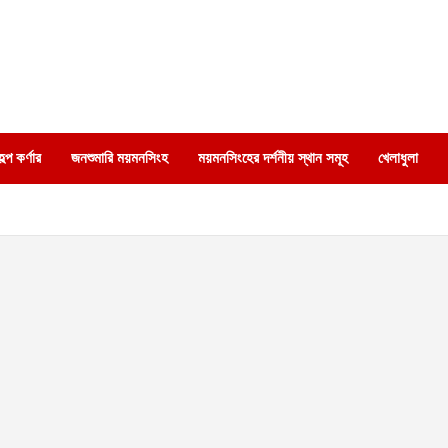
্প কর্ণার
জনশুমারি ময়মনসিংহ
ময়মনসিংহের দর্শনীয় স্থান সমূহ
খেলাধুলা