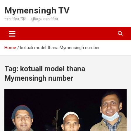
S
Mymensingh TV
k
i
ময়মনসিংহ টিভি – দৃষ্টিজুড়ে ময়মনসিংহ
p
t
o
c
o
Home
kotuali model thana Mymensingh number
n
t
e
Tag:
kotuali model thana
n
t
Mymensingh number