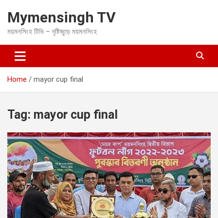
S
Mymensingh TV
k
i
ময়মনসিংহ টিভি – দৃষ্টিজুড়ে ময়মনসিংহ
p
t
o
c
o
Home
mayor cup final
n
t
e
Tag:
mayor cup final
n
t