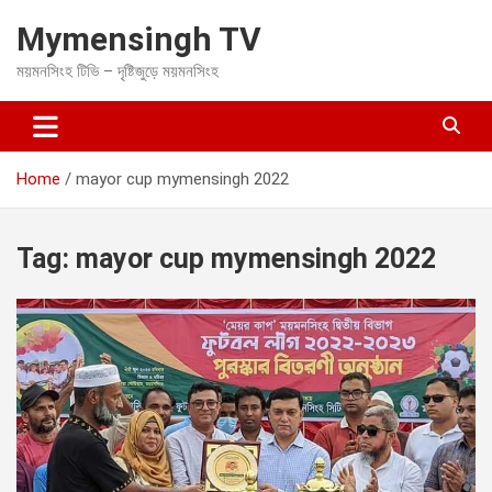
S
Mymensingh TV
k
i
ময়মনসিংহ টিভি – দৃষ্টিজুড়ে ময়মনসিংহ
p
t
o
c
o
Home
mayor cup mymensingh 2022
n
t
e
Tag:
mayor cup mymensingh 2022
n
t