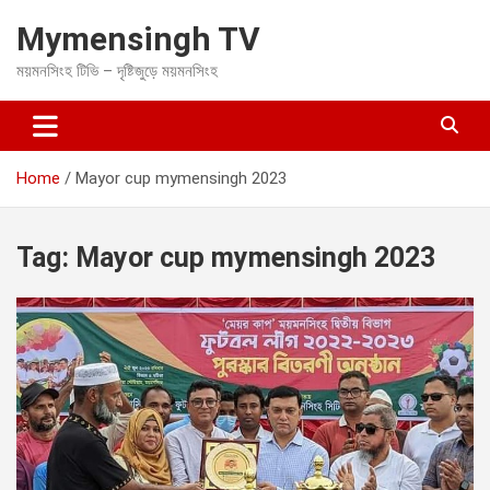
S
Mymensingh TV
k
i
ময়মনসিংহ টিভি – দৃষ্টিজুড়ে ময়মনসিংহ
p
t
o
c
o
Home
Mayor cup mymensingh 2023
n
t
e
Tag:
Mayor cup mymensingh 2023
n
t