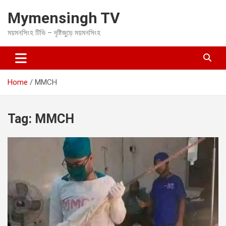
S
Mymensingh TV
k
i
ময়মনসিংহ টিভি – দৃষ্টিজুড়ে ময়মনসিংহ
p
t
o
c
o
Home
MMCH
n
t
e
Tag:
MMCH
n
t