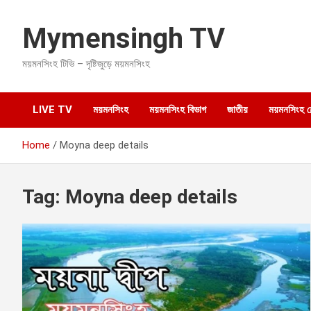
S
k
Mymensingh TV
i
p
ময়মনসিংহ টিভি – দৃষ্টিজুড়ে ময়মনসিংহ
t
o
c
o
LIVE TV
ময়মনসিংহ
ময়মনসিংহ বিভাগ
জাতীয়
ময়মনসিংহ হেল
n
t
Home
Moyna deep details
e
n
t
Tag:
Moyna deep details