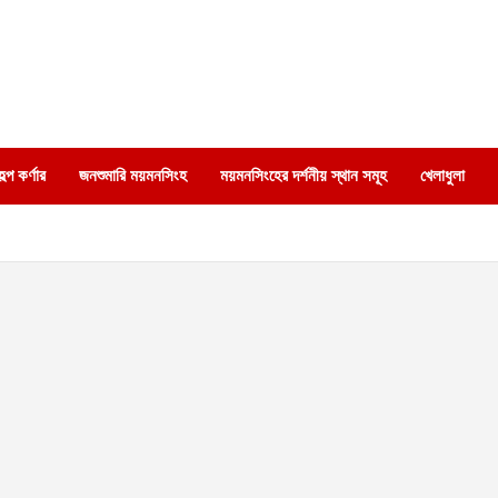
্প কর্ণার
জনশুমারি ময়মনসিংহ
ময়মনসিংহের দর্শনীয় স্থান সমূহ
খেলাধুলা