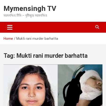
S
Mymensingh TV
k
i
ময়মনসিংহ টিভি – দৃষ্টিজুড়ে ময়মনসিংহ
p
t
o
c
o
Home
Mukti rani murder barhatta
n
t
e
Tag:
Mukti rani murder barhatta
n
t