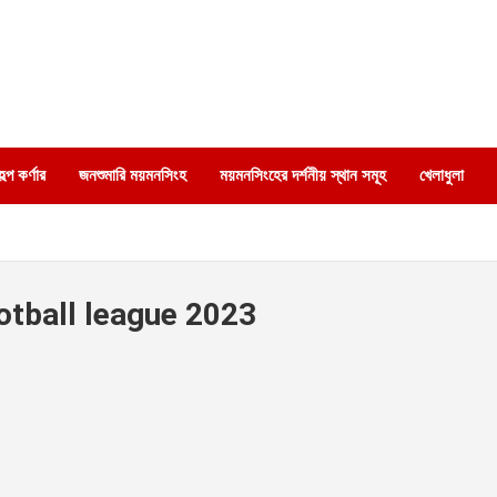
্প কর্ণার
জনশুমারি ময়মনসিংহ
ময়মনসিংহের দর্শনীয় স্থান সমূহ
খেলাধুলা
otball league 2023