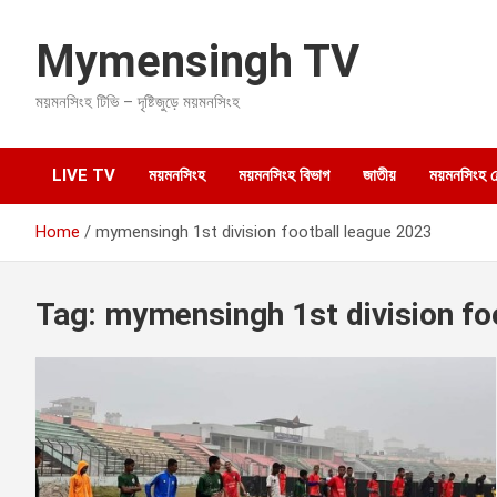
S
k
Mymensingh TV
i
p
ময়মনসিংহ টিভি – দৃষ্টিজুড়ে ময়মনসিংহ
t
o
c
o
LIVE TV
ময়মনসিংহ
ময়মনসিংহ বিভাগ
জাতীয়
ময়মনসিংহ হেল
n
t
Home
mymensingh 1st division football league 2023
e
n
t
Tag:
mymensingh 1st division fo